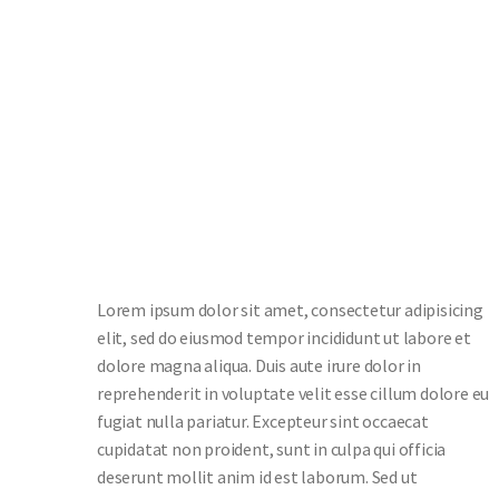
Lorem ipsum dolor sit amet, consectetur adipisicing
elit, sed do eiusmod tempor incididunt ut labore et
dolore magna aliqua. Duis aute irure dolor in
reprehenderit in voluptate velit esse cillum dolore eu
fugiat nulla pariatur. Excepteur sint occaecat
cupidatat non proident, sunt in culpa qui officia
deserunt mollit anim id est laborum. Sed ut